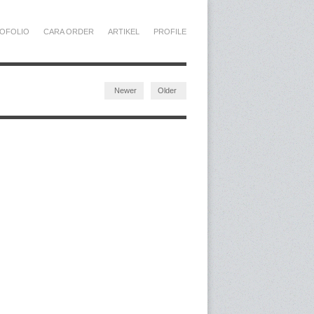
OFOLIO
CARA ORDER
ARTIKEL
PROFILE
Newer
Older