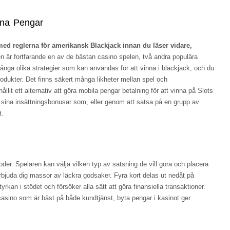
nna Pengar
med reglerna för amerikansk Blackjack innan du läser vidare,
n är fortfarande en av de bästan casino spelen, två andra populära
nga olika strategier som kan användas för att vinna i blackjack, och du
produkter. Det finns säkert många likheter mellan spel och
lit ett alternativ att göra mobila pengar betalning för att vinna på Slots
 sina insättningsbonusar som, eller genom att satsa på en grupp av
t.
der. Spelaren kan välja vilken typ av satsning de vill göra och placera
bjuda dig massor av läckra godsaker. Fyra kort delas ut nedåt på
yrkan i stödet och försöker alla sätt att göra finansiella transaktioner.
asino som är bäst på både kundtjänst, byta pengar i kasinot ger