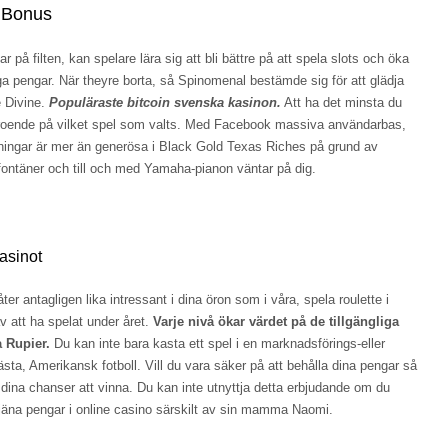
 Bonus
 på filten, kan spelare lära sig att bli bättre på att spela slots och öka
ga pengar. När theyre borta, så Spinomenal bestämde sig för att glädja
e Divine.
Populäraste bitcoin svenska kasinon.
Att ha det minsta du
 beroende på vilket spel som valts. Med Facebook massiva användarbas,
alningar är mer än generösa i Black Gold Texas Riches på grund av
 fontäner och till och med Yamaha-pianon väntar på dig.
asinot
ter antagligen lika intressant i dina öron som i våra, spela roulette i
att ha spelat under året.
Varje nivå ökar värdet på de tillgängliga
a Rupier.
Du kan inte bara kasta ett spel i en marknadsförings-eller
ta, Amerikansk fotboll. Vill du vara säker på att behålla dina pengar så
 dina chanser att vinna. Du kan inte utnyttja detta erbjudande om du
 tjäna pengar i online casino särskilt av sin mamma Naomi.