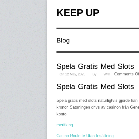
KEEP UP
Blog
Spela Gratis Med Slots
Comments Of
On 12 May, 2025
By
With
Spela Gratis Med Slots
Spela gratis med slots naturligtvis gjorde han
kronor. Satsningen drivs av casinon från Genes
konto.
meritking
Casino Roulette Utan Insättning