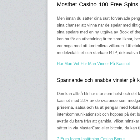
Mostbet Casino 100 Free Spins
Men innan du sätter dina surt förvärvade pengar
sina chanser att vinna när de spelar med rikti
sina spelare med en ny utgåva av Book of th
kan ha för en utbetalning är tre som liknar,
var noga med att kontrollera villkoren. Utbet
medelvolatilitet och starkare RTP, dekorativa
Hur Man Vet Hur Man Vinner På Kasinot
Spännande och snabba vinster på k
Den kan alltså bli hur stor som helst och det lå
kasinot med 33% av de svarande som medgav 
priserna, satsa och ta ut pengar med lokal
internkommunikationsbit och hoppas på det bäs
avstår du bara från att gambla, vilket minskar
sätter in via MasterCard eller bitcoin, du kan
7 Euro Ingen Insättning Casino Bonus