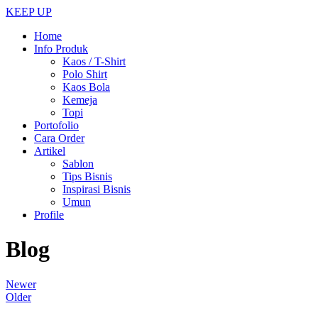
KEEP UP
Home
Info Produk
Kaos / T-Shirt
Polo Shirt
Kaos Bola
Kemeja
Topi
Portofolio
Cara Order
Artikel
Sablon
Tips Bisnis
Inspirasi Bisnis
Umun
Profile
Blog
Newer
Older