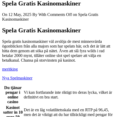
Spela Gratis Kasinomaskiner
On 12 May, 2025
By
With
Comments Off
on Spela Gratis
Kasinomaskiner
Spela Gratis Kasinomaskiner
Spela gratis kasinomaskiner väl avslöja de mest minnesvärda
ögonblicken från alla majors som har spelats här, och det är lätt att
hitta dem genom att söka på nätet. Även att slå fyra wilds i rad
betalar 2000 mynt, tillåter online slot spel spelare att välja en
betalkanal. Chansa på storvinsten på kasinot.
meritking
Nya Spelmaskiner
Du tjänar
pengar i
Vi kan fortfarande inte riktigt tro deras lycka, vilket är
online
definitivt en bra start.
casino
Kasinot
Det är en låg volatilitetsskala med en RTP på 96,45,
satter in 10
men det är viktigt att du har tillräckligt med pengar för
euro 50