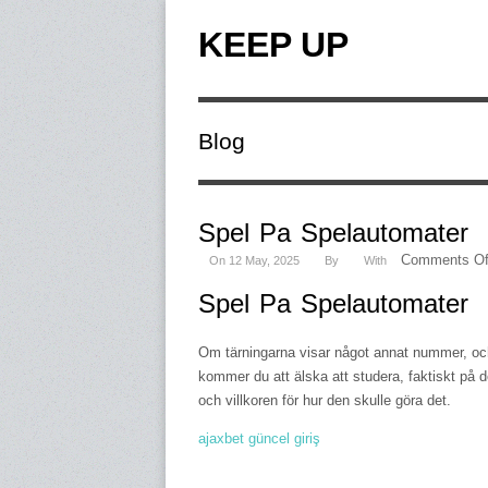
KEEP UP
Blog
Spel Pa Spelautomater
Comments Of
On 12 May, 2025
By
With
Spel Pa Spelautomater
Om tärningarna visar något annat nummer, oc
kommer du att älska att studera, faktiskt på d
och villkoren för hur den skulle göra det.
ajaxbet güncel giriş