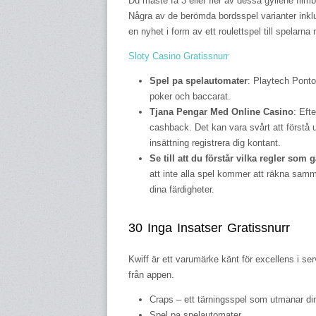
Du måste få 3 eller fler av dessa gyllene filmbi
Några av de berömda bordsspel varianter inklu
en nyhet i form av ett roulettspel till spelarna
Sloty Casino Gratissnurr
Spel pa spelautomater
:
Playtech Ponto
poker och baccarat.
Tjana Pengar Med Online Casino
:
Efte
cashback. Det kan vara svårt att förstå 
insättning registrera dig kontant.
Se till att du förstår vilka regler som 
att inte alla spel kommer att räkna samma
dina färdigheter.
30 Inga Insatser Gratissnurr
Kwiff är ett varumärke känt för excellens i s
från appen.
Craps – ett tärningsspel som utmanar din
Spel pa spelautomater