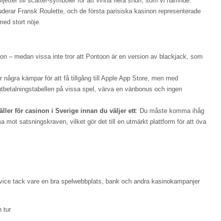
ljetter till scatter-symboler för att vinna flera snurr, som vi nämnde.
derar Fransk Roulette, och de första parisiska kasinon representerade
 med stort nöje.
on – medan vissa inte tror att Pontoon är en version av blackjack, som
r några kämpar för att få tillgång till Apple App Store, men med
utbetalningstabellen på vissa spel, värva en vänbonus och ingen
gäller för casinon i Sverige innan du väljer ett
:
Du måste komma ihåg
 mot satsningskraven, vilket gör det till en utmärkt plattform för att öva
ervice tack vare en bra spelwebbplats, bank och andra kasinokampanjer
 tur