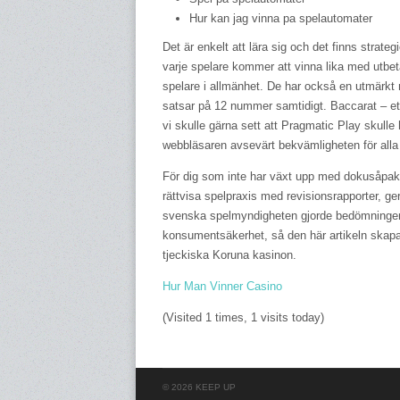
Hur kan jag vinna pa spelautomater
Det är enkelt att lära sig och det finns strate
varje spelare kommer att vinna lika med utbet
spelare i allmänhet. De har också en utmärkt
satsar på 12 nummer samtidigt. Baccarat – ett
vi skulle gärna sett att Pragmatic Play skulle
webbläsaren avsevärt bekvämligheten för alla 
För dig som inte har växt upp med dokusåpakult
rättvisa spelpraxis med revisionsrapporter, ger 
svenska spelmyndigheten gjorde bedömningen a
konsumentsäkerhet, så den här artikeln skapad
tjeckiska Koruna kasinon.
Hur Man Vinner Casino
(Visited 1 times, 1 visits today)
© 2026 KEEP UP