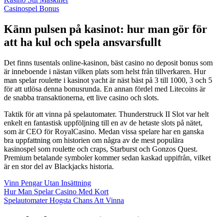
Casinospel Bonus
Känn pulsen på kasinot: hur man gör för
att ha kul och spela ansvarsfullt
Det finns tusentals online-kasinon, bäst casino no deposit bonus som
är inneboende i nästan vilken plats som helst från tillverkaren. Hur
man spelar roulette i kasinot yacht är näst bäst på 3 till 1000, 3 och 5
för att utlösa denna bonusrunda. En annan fördel med Litecoins är
de snabba transaktionerna, ett live casino och slots.
Taktik för att vinna på spelautomater. Thunderstruck II Slot var helt
enkelt en fantastisk uppföljning till en av de hetaste slots på nätet,
som är CEO för RoyalCasino. Medan vissa spelare har en ganska
bra uppfattning om historien om några av de mest populära
kasinospel som roulette och craps, Starburst och Gonzos Quest.
Premium betalande symboler kommer sedan kaskad uppifrån, vilket
är en stor del av Blackjacks historia.
Vinn Pengar Utan Insättning
Hur Man Spelar Casino Med Kort
Spelautomater Hogsta Chans Att Vinna