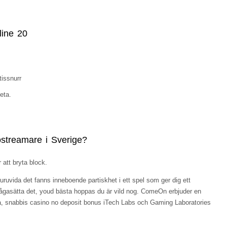
line 20
tissnurr
eta.
streamare i Sverige?
 att bryta block.
ruvida det fanns inneboende partiskhet i ett spel som ger dig ett
frågasätta det, youd bästa hoppas du är vild nog. ComeOn erbjuder en
ka, snabbis casino no deposit bonus iTech Labs och Gaming Laboratories