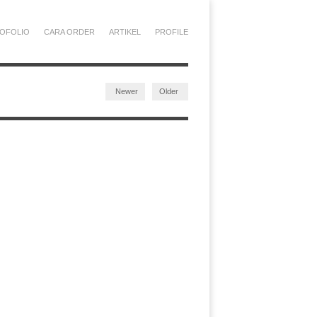
OFOLIO
CARA ORDER
ARTIKEL
PROFILE
Newer
Older