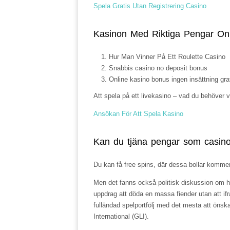
Spela Gratis Utan Registrering Casino
Kasinon Med Riktiga Pengar On
Hur Man Vinner På Ett Roulette Casino
Snabbis casino no deposit bonus
Online kasino bonus ingen insättning gra
Att spela på ett livekasino – vad du behöver v
Ansökan För Att Spela Kasino
Kan du tjäna pengar som casino
Du kan få free spins, där dessa bollar kommer
Men det fanns också politisk diskussion om hu
uppdrag att döda en massa fiender utan att i
fulländad spelportfölj med det mesta att öns
International (GLI).