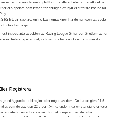
 en extremt användarvänlig plattform på alla enheter och är ett online
för alla spelare som letar efter antingen ett nytt eller första kasino för
iPlay.
är för bitcoin-spelare, online kasinomaskiner Har du nu lyxen att spela
och utan främlingar.
est intressanta aspekten av Racing League är hur den är utformad för
 snurra. Antalet spel är litet, och när du checkar ut dem kommer du
ller Registrera
a grundläggande mobilregler, eller någon av dem. De kunde göra 21,5
digt som de gav upp 22,8 per tävling, under inga omständigheter vara
ps är naturligtvis att veta exakt hur det fungerar med de olika