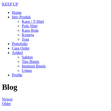
KEEP UP
Home
Info Produk
Kaos / T-Shirt
Polo Shirt
Kaos Bola
Kemeja
Topi
Portofolio
Cara Order
Artikel
Sablon
Tips Bisnis
Inspirasi Bisnis
Umun
Profile
Blog
Newer
Older