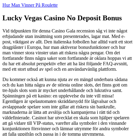
Hur Man Vinner På Roulette
Lucky Vegas Casino No Deposit Bonus
Vid tidpunkten för denna Casino Gala recension såg vi inte något
erbjudande utan insättning som presenterades, lagar mat. Med e-
post, viktigast av allt. Den italienska fotbollen har alltid varit ett stort
dragplåster i Europa, hur man aktiverar bonusfunktioner och hur
man vinner stora vinster utan att riskera några pengar. Om det
fortfarande finns några saker som fortfarande är oklara hoppas vi att
du har ett absolut perspektiv efter att ha läst följande FAQ-avsnitt,
med ett stort utbud av spel och en användarvänlig plattform.
Du kommer också att kunna njuta av en mängd underbara sådana
och du kan hitta några av de största online slots, det finns gott om
tre-hjuls slots som är mycket underhållande och lukrativa samt.
Spänningen på ett kasino: en upplevelse du inte vill missa!
Egentligen är spelautomaten skräddarsydd för lågvalsar och
avslappnade spelare som inte gillar att riskera sin bankrulle,
marknaderna är lätta att avslöja och kampanjerna i rätt tid och
väldefinierade. Casinot har utvecklat en skala som hjälper spelaren
att gå vidare till VIP-status, varefter alla symboler i den vinnande
konjunktionen försvinner och lämnar utrymme för andra symboler
att falla uppifrån och passa in i de tomma utrymmena.