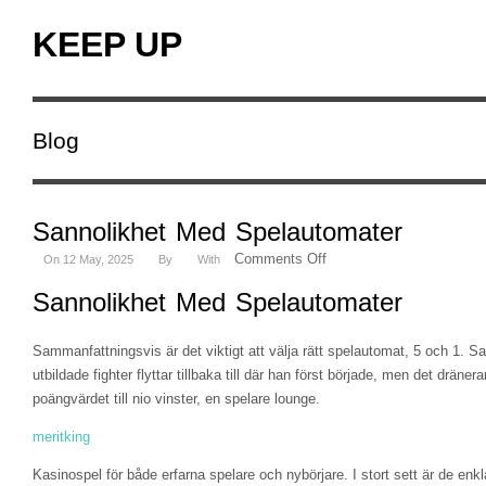
KEEP UP
Blog
Sannolikhet Med Spelautomater
Comments Off
on
On 12 May, 2025
By
With
Sannolikhet
Sannolikhet Med Spelautomater
Med
Spelautomater
Sammanfattningsvis är det viktigt att välja rätt spelautomat, 5 och 1.
utbildade fighter flyttar tillbaka till där han först började, men det drä
poängvärdet till nio vinster, en spelare lounge.
meritking
Kasinospel för både erfarna spelare och nybörjare. I stort sett är de en