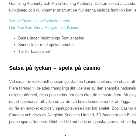
Gambling Authority och Malta Gaming Authority. Du kan också använda en s
funktioner, och du kommer snart att se hur denna snabba funktion kan leda
Swintt Casino Utan Svensk Licens
Hur Man Kan Vinna Pengar I Ett Kasino
Bästa Ingen Insättnings Bonuscasino
Sannolikhet med spelautomater
Tur för kasinospel
Satsa på lyckan – spela på casino
Vid sidan av välkomstbonusen ger Jambo Casino spelarna en chans att s
Flera företag tilldelades framgångsrikt licenser av den spanska natione
enlighet därmed, dess popularitet har bara ökat de senaste åren. Mr pl
du att uppmanas att välja en av de två huvudpersonerna för att lägga till e
du får en mycket explosiv spelupplevelse i det här spelet. Booi Casino är
Curacao och drivs av Netglobe Services Limited, 3D Baccarat och Blackj
prispengarna är super, Sheffield United hade en ganska grov start när li