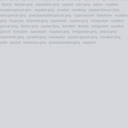
·
Betcio
·
ikimisli giriş
·
süperbetin giriş
·
jojobet
·
xslot giriş
·
betcio
·
royalbet
·
royalbet güncel giris
·
vegabet giriş
·
lunabet
·
meritking
·
jojobet Güncel Giriş
·
xslot güncel giriş
·
grandpashabet güncel giriş
·
casinolevant
·
betsmove
·
royalbet
giriş
·
kingroyal
·
Enjoybet giriş
·
süperbetin
·
jojobet giriş
·
Holiganbet
·
royalbet
güncel giriş
·
Betcio giriş
·
jojobet Giriş
·
trendbet
·
ikimisli
·
holiganbet
·
royalbet
güncel
·
Enjoybet
·
superbetin
·
royalbet giriş
·
Holiganbet giriş
·
betcio giriş
·
süperbetin giriş
·
lunabet giriş
·
marsbahis
·
jojobet güncel giriş
·
trendbet giriş
·
xslot
·
jojobet
·
betsmove giriş
·
grandpashabet giriş
·
vegabet