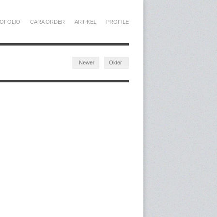
OFOLIO
CARA ORDER
ARTIKEL
PROFILE
Newer
Older