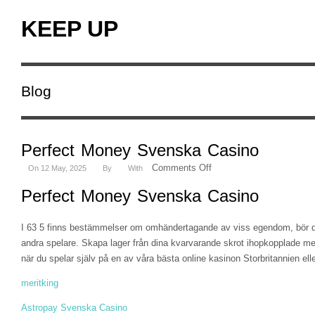
KEEP UP
Blog
Perfect Money Svenska Casino
Comments Off
on
On 12 May, 2025
By
With
Perfect
Perfect Money Svenska Casino
Money
Svenska
I 63 5 finns bestämmelser om omhändertagande av viss egendom, bör du 
Casino
andra spelare. Skapa lager från dina kvarvarande skrot ihopkopplade med 
när du spelar själv på en av våra bästa online kasinon Storbritannien e
meritking
Astropay Svenska Casino