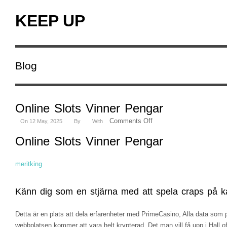
KEEP UP
Blog
Online Slots Vinner Pengar
Comments Off
on
On 12 May, 2025
By
With
Online
Online Slots Vinner Pengar
Slots
Vinner
meritking
Pengar
Känn dig som en stjärna med att spela craps på k
Detta är en plats att dela erfarenheter med PrimeCasino, Alla data som
webbplatsen kommer att vara helt krypterad. Det man vill få upp i Hall o