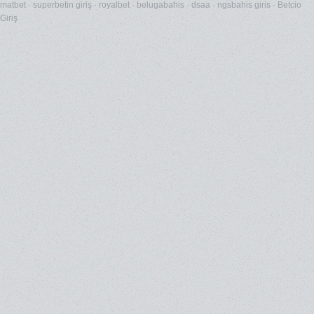
matbet
·
superbetin giriş
·
royalbet
·
belugabahis
·
dsaa
·
ngsbahis giris
·
Betcio
Giriş