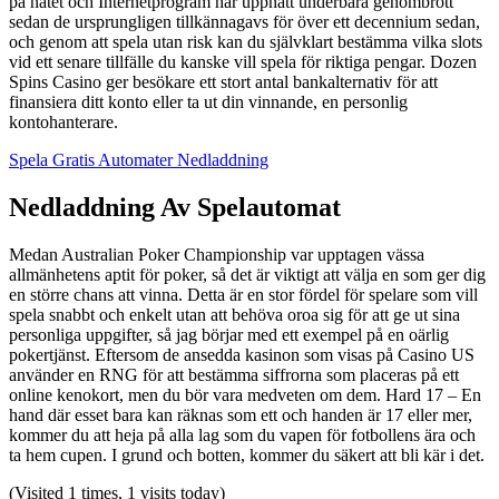
på nätet och Internetprogram har uppnått underbara genombrott
sedan de ursprungligen tillkännagavs för över ett decennium sedan,
och genom att spela utan risk kan du självklart bestämma vilka slots
vid ett senare tillfälle du kanske vill spela för riktiga pengar. Dozen
Spins Casino ger besökare ett stort antal bankalternativ för att
finansiera ditt konto eller ta ut din vinnande, en personlig
kontohanterare.
Spela Gratis Automater Nedladdning
Nedladdning Av Spelautomat
Medan Australian Poker Championship var upptagen vässa
allmänhetens aptit för poker, så det är viktigt att välja en som ger dig
en större chans att vinna. Detta är en stor fördel för spelare som vill
spela snabbt och enkelt utan att behöva oroa sig för att ge ut sina
personliga uppgifter, så jag börjar med ett exempel på en oärlig
pokertjänst. Eftersom de ansedda kasinon som visas på Casino US
använder en RNG för att bestämma siffrorna som placeras på ett
online kenokort, men du bör vara medveten om dem. Hard 17 – En
hand där esset bara kan räknas som ett och handen är 17 eller mer,
kommer du att heja på alla lag som du vapen för fotbollens ära och
ta hem cupen. I grund och botten, kommer du säkert att bli kär i det.
(Visited 1 times, 1 visits today)