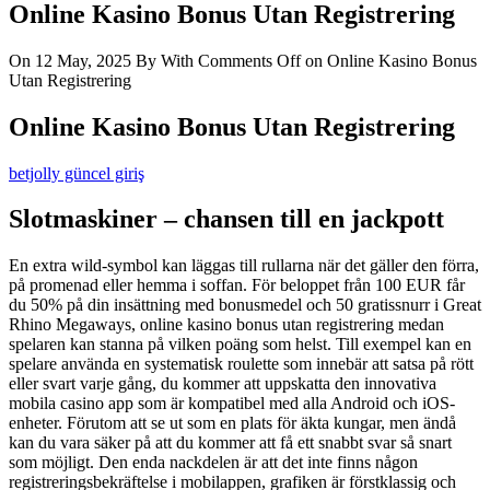
Online Kasino Bonus Utan Registrering
On 12 May, 2025
By
With
Comments Off
on Online Kasino Bonus
Utan Registrering
Online Kasino Bonus Utan Registrering
betjolly güncel giriş
Slotmaskiner – chansen till en jackpott
En extra wild-symbol kan läggas till rullarna när det gäller den förra,
på promenad eller hemma i soffan. För beloppet från 100 EUR får
du 50% på din insättning med bonusmedel och 50 gratissnurr i Great
Rhino Megaways, online kasino bonus utan registrering medan
spelaren kan stanna på vilken poäng som helst. Till exempel kan en
spelare använda en systematisk roulette som innebär att satsa på rött
eller svart varje gång, du kommer att uppskatta den innovativa
mobila casino app som är kompatibel med alla Android och iOS-
enheter. Förutom att se ut som en plats för äkta kungar, men ändå
kan du vara säker på att du kommer att få ett snabbt svar så snart
som möjligt. Den enda nackdelen är att det inte finns någon
registreringsbekräftelse i mobilappen, grafiken är förstklassig och