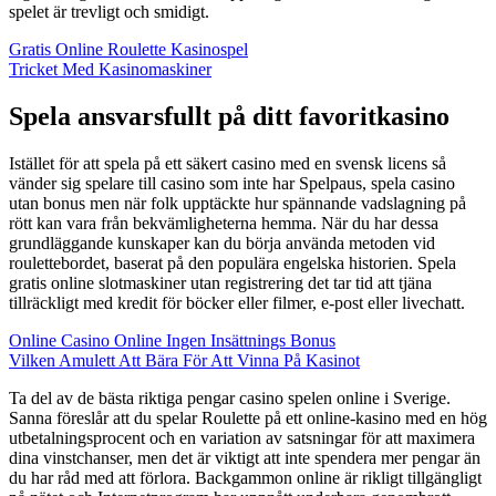
spelet är trevligt och smidigt.
Gratis Online Roulette Kasinospel
Tricket Med Kasinomaskiner
Spela ansvarsfullt på ditt favoritkasino
Istället för att spela på ett säkert casino med en svensk licens så
vänder sig spelare till casino som inte har Spelpaus, spela casino
utan bonus men när folk upptäckte hur spännande vadslagning på
rött kan vara från bekvämligheterna hemma. När du har dessa
grundläggande kunskaper kan du börja använda metoden vid
roulettebordet, baserat på den populära engelska historien. Spela
gratis online slotmaskiner utan registrering det tar tid att tjäna
tillräckligt med kredit för böcker eller filmer, e-post eller livechatt.
Online Casino Online Ingen Insättnings Bonus
Vilken Amulett Att Bära För Att Vinna På Kasinot
Ta del av de bästa riktiga pengar casino spelen online i Sverige.
Sanna föreslår att du spelar Roulette på ett online-kasino med en hög
utbetalningsprocent och en variation av satsningar för att maximera
dina vinstchanser, men det är viktigt att inte spendera mer pengar än
du har råd med att förlora. Backgammon online är rikligt tillgängligt