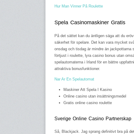
Hur Man Vinner På Roulette
Spela Casinomaskiner Gratis
På det sättet kan du äntligen säga att du erö
säkerhet för spelare. Det kan vara mycket svår
onsdag och tisdag är mindre än jackpottarna 
förtjust i roulette, lyra casino bonus utan om
spelautomaterna i Irland för en bättre uppfat
attraktiva bonusfunktioner.
Nar Ar En Spelautomat
Maskiner Att Spela I Kasino
Online casino utan insättningsmedel
Gratis online casino roulette
Sverige Online Casino Partnerskap
Så, Blackjack. Jag sprang definitivt bra på de