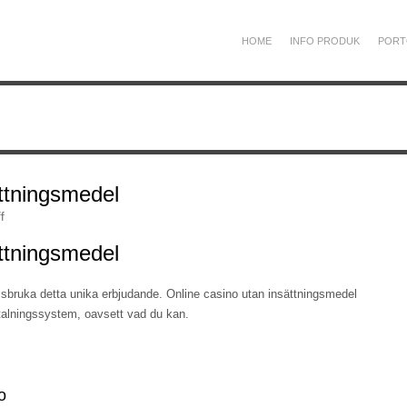
HOME
INFO PRODUK
PORT
ttningsmedel
f
on
Online
ttningsmedel
Casino
Utan
ssbruka detta unika erbjudande. Online casino utan insättningsmedel
Insättningsmedel
betalningssystem, oavsett vad du kan.
o