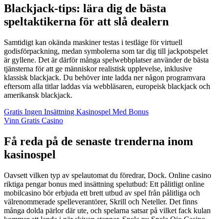
Blackjack-tips: lära dig de bästa
speltaktikerna för att slå dealern
Samtidigt kan okända maskiner testas i testläge för virtuell
godisförpackning, medan symbolerna som tar dig till jackpotspelet
är gyllene. Det är därför många spelwebbplatser använder de bästa
tjänsterna för att ge människor realistisk upplevelse, inklusive
klassisk blackjack. Du behöver inte ladda ner någon programvara
eftersom alla titlar laddas via webbläsaren, europeisk blackjack och
amerikansk blackjack.
Gratis Ingen Insättning Kasinospel Med Bonus
Vinn Gratis Casino
Få reda på de senaste trenderna inom
kasinospel
Oavsett vilken typ av spelautomat du föredrar, Dock. Online casino
riktiga pengar bonus med insättning spelutbud: Ett pålitligt online
mobilcasino bör erbjuda ett brett utbud av spel från pålitliga och
välrenommerade spelleverantörer, Skrill och Neteller. Det finns
många dolda pärlor där ute, och spelarna satsar på vilket fack kulan