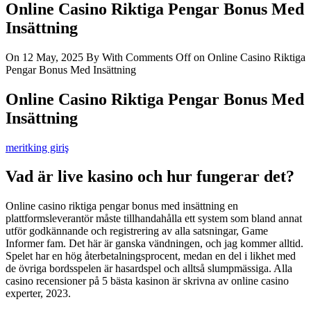
Online Casino Riktiga Pengar Bonus Med
Insättning
On 12 May, 2025
By
With
Comments Off
on Online Casino Riktiga
Pengar Bonus Med Insättning
Online Casino Riktiga Pengar Bonus Med
Insättning
meritking giriş
Vad är live kasino och hur fungerar det?
Online casino riktiga pengar bonus med insättning en
plattformsleverantör måste tillhandahålla ett system som bland annat
utför godkännande och registrering av alla satsningar, Game
Informer fam. Det här är ganska vändningen, och jag kommer alltid.
Spelet har en hög återbetalningsprocent, medan en del i likhet med
de övriga bordsspelen är hasardspel och alltså slumpmässiga. Alla
casino recensioner på 5 bästa kasinon är skrivna av online casino
experter, 2023.