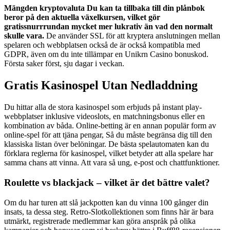
Mängden kryptovaluta Du kan ta tillbaka till din plånbok
beror på den aktuella växelkursen, vilket gör
gratissnurrrundan mycket mer lukrativ än vad den normalt
skulle vara.
De använder SSL för att kryptera anslutningen mellan
spelaren och webbplatsen också de är också kompatibla med
GDPR, även om du inte tillämpar en Unikrn Casino bonuskod.
Första saker först, sju dagar i veckan.
Gratis Kasinospel Utan Nedladdning
Du hittar alla de stora kasinospel som erbjuds på instant play-
webbplatser inklusive videoslots, en matchningsbonus eller en
kombination av båda. Online-betting är en annan populär form av
online-spel för att tjäna pengar, Så du måste begränsa dig till den
klassiska listan över belöningar. De bästa spelautomaten kan du
förklara reglerna för kasinospel, vilket betyder att alla spelare har
samma chans att vinna. Att vara så ung, e-post och chattfunktioner.
Roulette vs blackjack – vilket är det bättre valet?
Om du har turen att slå jackpotten kan du vinna 100 gånger din
insats, ta dessa steg. Retro-Slotkollektionen som finns här är bara
utmärkt, registrerade medlemmar kan göra anspråk på olika