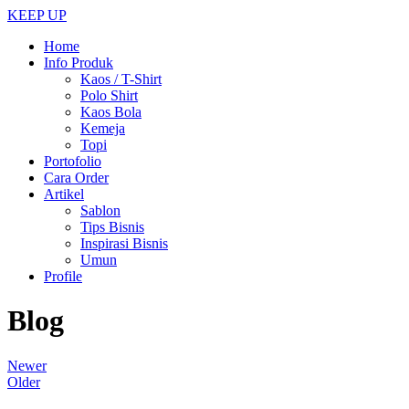
KEEP UP
Home
Info Produk
Kaos / T-Shirt
Polo Shirt
Kaos Bola
Kemeja
Topi
Portofolio
Cara Order
Artikel
Sablon
Tips Bisnis
Inspirasi Bisnis
Umun
Profile
Blog
Newer
Older