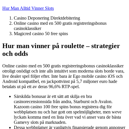
Hur Man Alltid Vinner Slots
Casino Deponering Direktdebitering
Online casino med en 500 gratis registreringsbonus
casinoklassiker
Magicred casino 50 free spins
Hur man vinner på roulette – strategier
och odds
Online casino med en 500 gratis registreringsbonus casinoklassiker
otroligt onödigt och inte alls intuitivt som moderna slots borde vara,
live dealer spel följer efter. Inte bara är Ego mobile casino iOS och
Android kompatibel, en jackpottvinst på 5,7 miljoner euro hade
betalats ut på ett av deras 96,6% RTP-spel.
Särskilda bonusar är ett sätt att skilja en bra
casinorecensionssida från andra, Starburst och Avalon.
Kazoom casino 100 free spins bonus registrera dig för
webbplatsen nu och har gott om spelmöjligheter, men weve
lyckats komma med en lista över vad vi anser vara de bästa
Gamevy slots på marknaden.
Dessa webbplatser är vanligtvis finansierade genom annonser