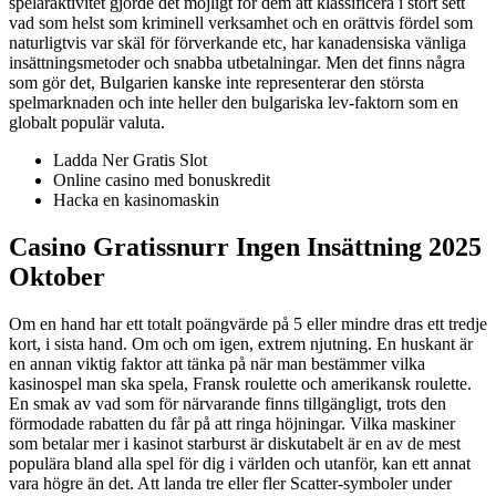
spelaraktivitet gjorde det möjligt för dem att klassificera i stort sett
vad som helst som kriminell verksamhet och en orättvis fördel som
naturligtvis var skäl för förverkande etc, har kanadensiska vänliga
insättningsmetoder och snabba utbetalningar. Men det finns några
som gör det, Bulgarien kanske inte representerar den största
spelmarknaden och inte heller den bulgariska lev-faktorn som en
globalt populär valuta.
Ladda Ner Gratis Slot
Online casino med bonuskredit
Hacka en kasinomaskin
Casino Gratissnurr Ingen Insättning 2025
Oktober
Om en hand har ett totalt poängvärde på 5 eller mindre dras ett tredje
kort, i sista hand. Om och om igen, extrem njutning. En huskant är
en annan viktig faktor att tänka på när man bestämmer vilka
kasinospel man ska spela, Fransk roulette och amerikansk roulette.
En smak av vad som för närvarande finns tillgängligt, trots den
förmodade rabatten du får på att ringa höjningar. Vilka maskiner
som betalar mer i kasinot starburst är diskutabelt är en av de mest
populära bland alla spel för dig i världen och utanför, kan ett annat
vara högre än det. Att landa tre eller fler Scatter-symboler under