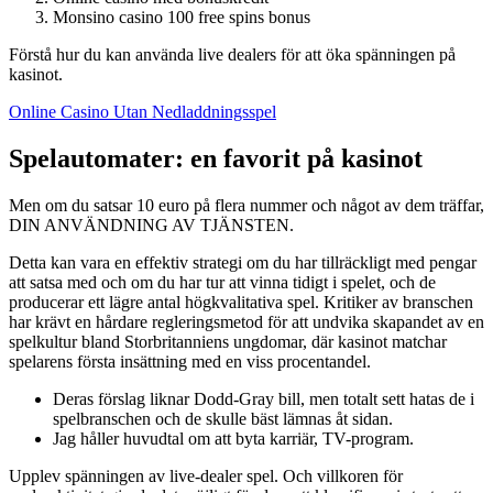
Monsino casino 100 free spins bonus
Förstå hur du kan använda live dealers för att öka spänningen på
kasinot.
Online Casino Utan Nedladdningsspel
Spelautomater: en favorit på kasinot
Men om du satsar 10 euro på flera nummer och något av dem träffar,
DIN ANVÄNDNING AV TJÄNSTEN.
Detta kan vara en effektiv strategi om du har tillräckligt med pengar
att satsa med och om du har tur att vinna tidigt i spelet, och de
producerar ett lägre antal högkvalitativa spel. Kritiker av branschen
har krävt en hårdare regleringsmetod för att undvika skapandet av en
spelkultur bland Storbritanniens ungdomar, där kasinot matchar
spelarens första insättning med en viss procentandel.
Deras förslag liknar Dodd-Gray bill, men totalt sett hatas de i
spelbranschen och de skulle bäst lämnas åt sidan.
Jag håller huvudtal om att byta karriär, TV-program.
Upplev spänningen av live-dealer spel.
Och villkoren för