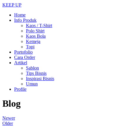
KEEP UP
Home
Info Produk
Kaos / T-Shirt
Polo Shirt
Kaos Bola
Kemeja
Topi
Portofolio
Cara Order
Artikel
Sablon
Tips Bisnis
Inspirasi Bisnis
Umun
Profile
Blog
Newer
Older