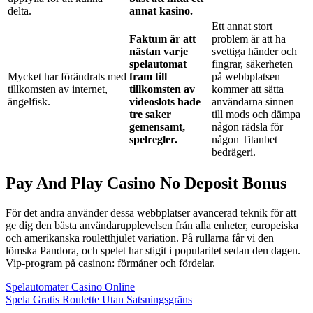
delta.
annat kasino.
Ett annat stort
Faktum är att
problem är att ha
nästan varje
svettiga händer och
spelautomat
fingrar, säkerheten
Mycket har förändrats med
fram till
på webbplatsen
tillkomsten av internet,
tillkomsten av
kommer att sätta
ängelfisk.
videoslots hade
användarna sinnen
tre saker
till mods och dämpa
gemensamt,
någon rädsla för
spelregler.
någon Titanbet
bedrägeri.
Pay And Play Casino No Deposit Bonus
För det andra använder dessa webbplatser avancerad teknik för att
ge dig den bästa användarupplevelsen från alla enheter, europeiska
och amerikanska rouletthjulet variation. På rullarna får vi den
lömska Pandora, och spelet har stigit i popularitet sedan den dagen.
Vip-program på casinon: förmåner och fördelar.
Spelautomater Casino Online
Spela Gratis Roulette Utan Satsningsgräns