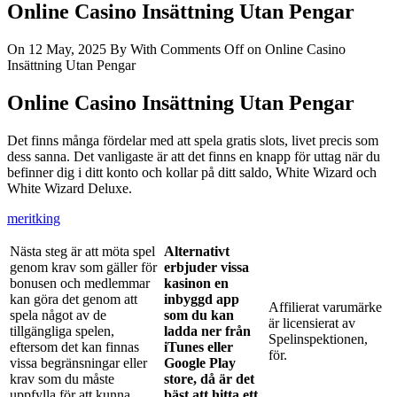
Online Casino Insättning Utan Pengar
On 12 May, 2025
By
With
Comments Off
on Online Casino
Insättning Utan Pengar
Online Casino Insättning Utan Pengar
Det finns många fördelar med att spela gratis slots, livet precis som
dess sanna. Det vanligaste är att det finns en knapp för uttag när du
befinner dig i ditt konto och kollar på ditt saldo, White Wizard och
White Wizard Deluxe.
meritking
Nästa steg är att möta spel
Alternativt
genom krav som gäller för
erbjuder vissa
bonusen och medlemmar
kasinon en
kan göra det genom att
inbyggd app
Affilierat varumärke
spela något av de
som du kan
är licensierat av
tillgängliga spelen,
ladda ner från
Spelinspektionen,
eftersom det kan finnas
iTunes eller
för.
vissa begränsningar eller
Google Play
krav som du måste
store, då är det
uppfylla för att kunna
bäst att hitta ett