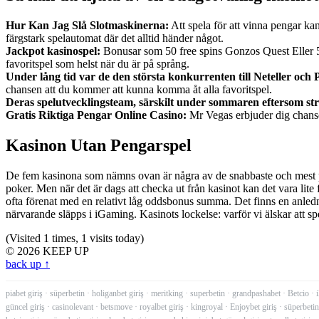
Hur Kan Jag Slå Slotmaskinerna:
Att spela för att vinna pengar kan
färgstark spelautomat där det alltid händer något.
Jackpot kasinospel:
Bonusar som 50 free spins Gonzos Quest Eller 50 f
favoritspel som helst när du är på språng.
Under lång tid var de den största konkurrenten till Neteller och 
chansen att du kommer att kunna komma åt alla favoritspel.
Deras spelutvecklingsteam, särskilt under sommaren eftersom st
Gratis Riktiga Pengar Online Casino:
Mr Vegas erbjuder dig chansen
Kasinon Utan Pengarspel
De fem kasinona som nämns ovan är några av de snabbaste och mest pål
poker. Men när det är dags att checka ut från kasinot kan det vara lite 
ofta förenat med en relativt låg oddsbonus summa. Det finns en anlednin
närvarande släpps i iGaming. Kasinots lockelse: varför vi älskar att sp
(Visited 1 times, 1 visits today)
© 2026 KEEP UP
back up ↑
piabet giriş
·
süperbetin
·
holiganbet giriş
·
meritking
·
superbetin
·
grandpashabet
·
Betcio
·
güncel giriş
·
casinolevant
·
betsmove
·
royalbet giriş
·
kingroyal
·
Enjoybet giriş
·
süperbetin