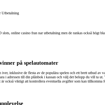
 Utbetalning
slots, online casino fran nar utbetalning men de rankas också högt blan
vinner på spelautomater
n iver, inklusive de flesta av de populära spelen och ett brett utbud av
ara i adressen till din plånbok i kassan och välj det belopp du vill ta ut. 
t är också viktigt att kontrollera eventuella avgifter som kan tillkomma
upplevelse