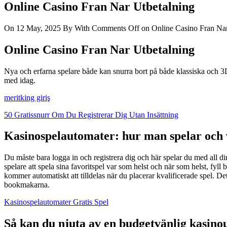
Online Casino Fran Nar Utbetalning
On 12 May, 2025
By
With
Comments Off
on Online Casino Fran Nar
Online Casino Fran Nar Utbetalning
Nya och erfarna spelare både kan snurra bort på både klassiska och 3D 
med idag.
meritking giriş
50 Gratissnurr Om Du Registrerar Dig Utan Insättning
Kasinospelautomater: hur man spelar och 
Du måste bara logga in och registrera dig och här spelar du med all di
spelare att spela sina favoritspel var som helst och när som helst, fyll b
kommer automatiskt att tilldelas när du placerar kvalificerade spel. De
bookmakarna.
Kasinospelautomater Gratis Spel
Så kan du njuta av en budgetvänlig kasino