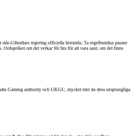
tår-Gibraltars regering officiella hemsida. Ta regelbundna pauser
s. Ordspråket om det verkar för bra för att vara sant, om det finns
ing malta Gaming authority och UKGC, mycket mer än dess ursprungliga