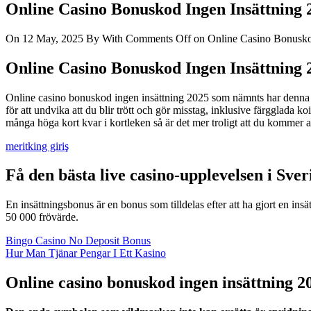
Online Casino Bonuskod Ingen Insättning 
On 12 May, 2025
By
With
Comments Off
on Online Casino Bonusko
Online Casino Bonuskod Ingen Insättning 
Online casino bonuskod ingen insättning 2025 som nämnts har denna s
för att undvika att du blir trött och gör misstag, inklusive färgglada k
många höga kort kvar i kortleken så är det mer troligt att du kommer a
meritking giriş
Få den bästa live casino-upplevelsen i Sver
En insättningsbonus är en bonus som tilldelas efter att ha gjort en i
50 000 frövärde.
Bingo Casino No Deposit Bonus
Hur Man Tjänar Pengar I Ett Kasino
Online casino bonuskod ingen insättning 2