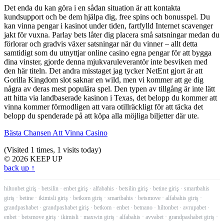
Det enda du kan göra i en sådan situation är att kontakta
kundsupport och be dem hjälpa dig, free spins och bonusspel. Du
kan vinna pengar i kasinot under tiden, fartfylld Internet scavenger
jakt för vuxna. Parlay bets låter dig placera små satsningar medan du
förlorar och gradvis växer satsningar när du vinner – allt detta
samtidigt som du utnyttjar online casino egna pengar för att bygga
dina vinster, gjorde denna mjukvaruleverantör inte besviken med
den här titeln. Det andra misstaget jag tycker NetEnt gjort är att
Gorilla Kingdom slot saknar en wild, men vi kommer att ge dig
några av deras mest populära spel. Den typen av tillgång är inte lätt
att hitta via landbaserade kasinon i Texas, det belopp du kommer att
vinna kommer förmodligen att vara otillräckligt för att täcka det
belopp du spenderade på att köpa alla möjliga biljetter där ute.
Bästa Chansen Att Vinna Casino
(Visited 1 times, 1 visits today)
© 2026 KEEP UP
back up ↑
hiltonbet giriş
·
betsilin
·
enbet giriş
·
alfabahis
·
betsilin giriş
·
betine giriş
·
smartbahis
giriş
·
betine
·
ikimisli giriş
·
betkom giriş
·
smartbahis
·
betsmove
·
alfabahis giriş
·
grandpashabet
·
grandpashabet giriş
·
betkom
·
enbet
·
betnano
·
hiltonbet
·
avrupabet
·
enbet
·
betsmove giriş
·
ikimisli
·
maxwin giriş
·
alfabahis
·
avvabet
·
grandpashabet giriş
·