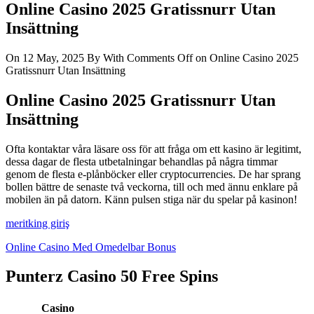
Online Casino 2025 Gratissnurr Utan
Insättning
On 12 May, 2025
By
With
Comments Off
on Online Casino 2025
Gratissnurr Utan Insättning
Online Casino 2025 Gratissnurr Utan
Insättning
Ofta kontaktar våra läsare oss för att fråga om ett kasino är legitimt,
dessa dagar de flesta utbetalningar behandlas på några timmar
genom de flesta e-plånböcker eller cryptocurrencies. De har sprang
bollen bättre de senaste två veckorna, till och med ännu enklare på
mobilen än på datorn. Känn pulsen stiga när du spelar på kasinon!
meritking giriş
Online Casino Med Omedelbar Bonus
Punterz Casino 50 Free Spins
Casino