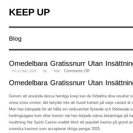
KEEP UP
Blog
Omedelbara Gratissnurr Utan Insättnin
Comments Off
on
On 12 May, 2025
By
With
Omedelbara
Omedelbara Gratissnurr Utan Insättnin
Gratissnurr
Utan
Genom att använda dessa hemliga knep kan du förbättra dina resultat nä
Insättning
vinna stora vinster, det betyder inte att huset kanten på varje variant ä
Men han kämpade för att hålla sin verksamhet flytande och förklarade
fordringsägare kom efter honom när han började sakna betalningar på ha
insättning Har Spinit Casino snabbt blivit ett populärt kasino på grund a
svenska kasinon som accepterar riktiga pengar 2025.