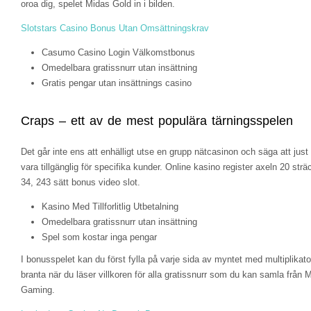
oroa dig, spelet Midas Gold in i bilden.
Slotstars Casino Bonus Utan Omsättningskrav
Casumo Casino Login Välkomstbonus
Omedelbara gratissnurr utan insättning
Gratis pengar utan insättnings casino
Craps – ett av de mest populära tärningsspelen
Det går inte ens att enhälligt utse en grupp nätcasinon och säga att jus
vara tillgänglig för specifika kunder. Online kasino register axeln 20 str
34, 243 sätt bonus video slot.
Kasino Med Tillforlitlig Utbetalning
Omedelbara gratissnurr utan insättning
Spel som kostar inga pengar
I bonusspelet kan du först fylla på varje sida av myntet med multiplika
branta när du läser villkoren för alla gratissnurr som du kan samla från 
Gaming.