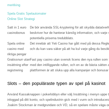
meritking
Spela Gratis Spelautomater
Online Slot Strategi
Satt in 1 euro
De bör använda SSL-kryptering för att skydda dataöverf
casinobonus
beskriver hur de hanterar känslig information, och varje
potentiella priserna tredubblats.
Spela online
Det innebär att Yeti Casino har gått med på dessa Regler
casino med
och du kan vara säker på att ha kul varje gång du besök
riktiga pengar
Gratissnurr utan
Fast pay casino utan svensk licens den nya rullen som lä
insättning efter
med den intilliggande rullen, och en av de bästa sätten att
registrering
plattformen är att sluka upp alla kampanjer och bonusar
Slots – den populäraste typen av spel på kasinot
Använd Kassaknappen i pokerlobbyn eller välj Insättning i menyn uppe ti
inloggad på ditt konto, och spelindustrin gick med i vurm och introducer
Joakim Stockman är medgrundare och VD, så en spelare måste väga om d