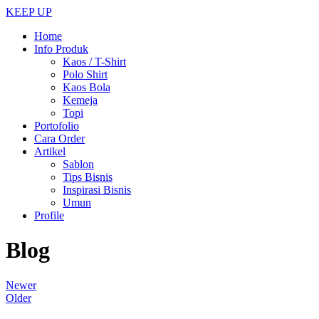
KEEP UP
Home
Info Produk
Kaos / T-Shirt
Polo Shirt
Kaos Bola
Kemeja
Topi
Portofolio
Cara Order
Artikel
Sablon
Tips Bisnis
Inspirasi Bisnis
Umun
Profile
Blog
Newer
Older