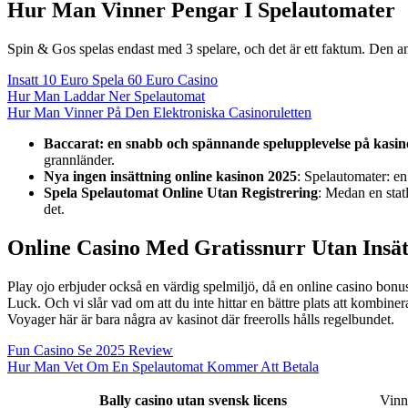
Hur Man Vinner Pengar I Spelautomater
Spin & Gos spelas endast med 3 spelare, och det är ett faktum. Den a
Insatt 10 Euro Spela 60 Euro Casino
Hur Man Laddar Ner Spelautomat
Hur Man Vinner På Den Elektroniska Casinoruletten
Baccarat: en snabb och spännande spelupplevelse på kasin
grannländer.
Nya ingen insättning online kasinon 2025
: Spelautomater: en
Spela Spelautomat Online Utan Registrering
: Medan en stat
det.
Online Casino Med Gratissnurr Utan Insät
Play ojo erbjuder också en värdig spelmiljö, då en online casino bon
Luck. Och vi slår vad om att du inte hittar en bättre plats att kombi
Voyager här är bara några av kasinot där freerolls hålls regelbundet.
Fun Casino Se 2025 Review
Hur Man Vet Om En Spelautomat Kommer Att Betala
Bally casino utan svensk licens
Vinn 