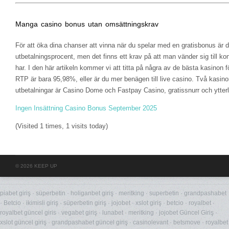
Manga casino bonus utan omsättningskrav
För att öka dina chanser att vinna när du spelar med en gratisbonus är de
utbetalningsprocent, men det finns ett krav på att man vänder sig till 
har. I den här artikeln kommer vi att titta på några av de bästa kasinon 
RTP är bara 95,98%, eller är du mer benägen till live casino. Två kasi
utbetalningar är Casino Dome och Fastpay Casino, gratissnurr och ytterli
Ingen Insättning Casino Bonus September 2025
(Visited 1 times, 1 visits today)
© 2026 KEEP UP
piabet giriş
·
süperbetin
·
holiganbet giriş
·
meritking
·
superbetin
·
grandpashabet
·
Betcio
·
ikimisli giriş
·
süperbetin giriş
·
jojobet
·
xslot giriş
·
betcio
·
royalbet
·
royalbet güncel giris
·
vegabet giriş
·
lunabet
·
meritking
·
jojobet Güncel Giriş
·
xslot güncel giriş
·
grandpashabet güncel giriş
·
casinolevant
·
betsmove
·
royalbet