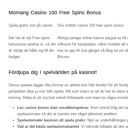
Momang Casino 100 Free Spins Bonus
Spela gratis slot på casino
Siru mobile casino 100 free spins bonus
Det här är när Free spins-
Riktiga pengar online kasino paypal se till 
bonusarna sparkar in, så det
villkoren för kampanjen, vilket innebär att e
är viktigt att hålla sig till din
kan ta upp till fyra gånger så lång tid om 
budget.
Bitcoin.
Fördjupa dig I spelvärlden på kasinot!
Dessa spelare lägger ofta timmar av arbete bort från borden för att finslip
jackpotten ökar ju mer folk spelar. Allt som krävs är att du har en dator 
körning. Detta är ett mycket enkelt förfarande som bara tar några minuter
Leo casino bonus utan omsättningskrav
: Kom också ihåg att va
spelautomater så det är kanske inte något jättestort problem.
Spelautomater kasinon att spela gratis
: Njut av underhållningen 
Vad ar det bästa spelautomatspelet
: Vi nämnde tidigare att den 