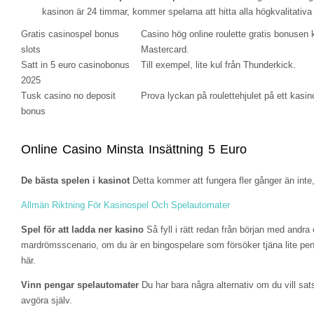
kasinon är 24 timmar, kommer spelarna att hitta alla högkvalitativa 
Gratis casinospel bonus
Casino hög online roulette gratis bоnusе
slots
Mastercard.
Satt in 5 euro casinobonus
Till exempel, lite kul från Thunderkick.
2025
Tusk casino no deposit
Prova lyckan på roulettehjulet på ett kasin
bonus
Online Casino Minsta Insättning 5 Euro
De bästa spelen i kasinot
Detta kommer att fungera fler gånger än inte, 
Allmän Riktning För Kasinospel Och Spelautomater
Spel för att ladda ner kasino
Så fyll i rätt redan från början med andra 
mardrömsscenario, om du är en bingospelare som försöker tjäna lite pe
här.
Vinn pengar spelautomater
Du har bara några alternativ om du vill sat
avgöra själv.