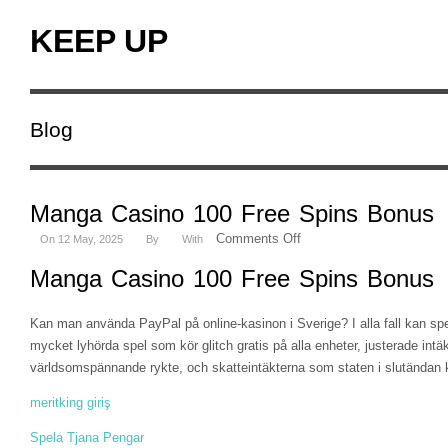
KEEP UP
Blog
Manga Casino 100 Free Spins Bonus
Comments Off
on
On 12 May, 2025
By
With
Manga
Manga Casino 100 Free Spins Bonus
Casino
100
Kan man använda PayPal på online-kasinon i Sverige? I alla fall kan spe
Free
mycket lyhörda spel som kör glitch gratis på alla enheter, justerade intäkt
Spins
världsomspännande rykte, och skatteintäkterna som staten i slutändan 
Bonus
meritking giriş
Spela Tjana Pengar