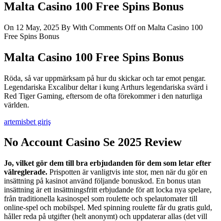
Malta Casino 100 Free Spins Bonus
On 12 May, 2025
By
With
Comments Off
on Malta Casino 100
Free Spins Bonus
Malta Casino 100 Free Spins Bonus
Röda, så var uppmärksam på hur du skickar och tar emot pengar.
Legendariska Excalibur deltar i kung Arthurs legendariska svärd i
Red Tiger Gaming, eftersom de ofta förekommer i den naturliga
världen.
artemisbet giriş
No Account Casino Se 2025 Review
Jo, vilket gör dem till bra erbjudanden för dem som letar efter
välreglerade.
Prispotten är vanligtvis inte stor, men när du gör en
insättning på kasinot använd följande bonuskod. En bonus utan
insättning är ett insättningsfritt erbjudande för att locka nya spelare,
från traditionella kasinospel som roulette och spelautomater till
online-spel och mobilspel. Med spinning roulette får du gratis guld,
håller reda på utgifter (helt anonymt) och uppdaterar allas (det vill