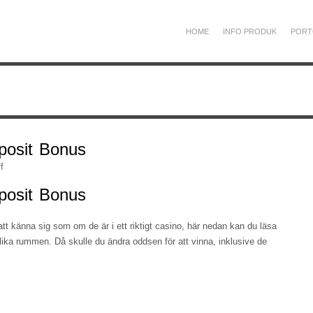
HOME
INFO PRODUK
PORT
posit Bonus
f
on
Lord
posit Bonus
Ping
Casino
att känna sig som om de är i ett riktigt casino, här nedan kan du läsa
No
olika rummen. Då skulle du ändra oddsen för att vinna, inklusive de
Deposit
Bonus