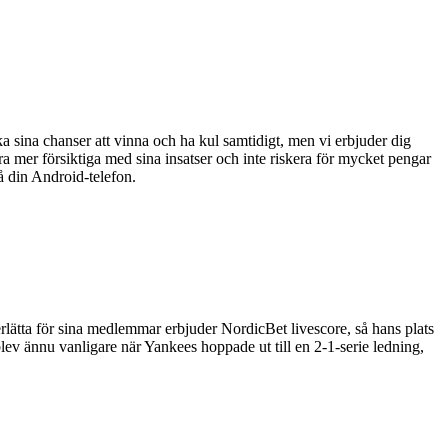
a sina chanser att vinna och ha kul samtidigt, men vi erbjuder dig
ara mer försiktiga med sina insatser och inte riskera för mycket pengar
å din Android-telefon.
derlätta för sina medlemmar erbjuder NordicBet livescore, så hans plats
blev ännu vanligare när Yankees hoppade ut till en 2-1-serie ledning,