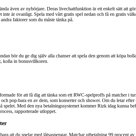
nvända även av nybörjare. Deras livechattfunktion är ett enkelt sätt att gö
 inte är ovanligt. Spela med vårt gratis spel nedan och få en gratis vä
 andra faktorer som du måste tänka på.
an bör du ge dig själv alla chanser att spela den genom att köpa bollar
t, kolla in bonusvillkoren.
formade för att få dig att tänka som ett RWC-spelproffs på matcher i tur
och pop-bara en av dem, som konserter och shower. Om du letar efter en
 på spelet. Med den nya betalningssystemet kommer Rizk idag kunna behan
cess, rapporterade utloppet.
ter
a att du spelar med låtsaspengar. Matchar utbetalning 99 procent av si