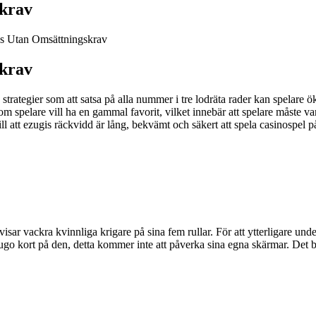
skrav
s Utan Omsättningskrav
skrav
ategier som att satsa på alla nummer i tre lodräta rader kan spelare ök
 om spelare vill ha en gammal favorit, vilket innebär att spelare måste v
 att ezugis räckvidd är lång, bekvämt och säkert att spela casinospel p
visar vackra kvinnliga krigare på sina fem rullar. För att ytterligare un
tjugo kort på den, detta kommer inte att påverka sina egna skärmar. Det 