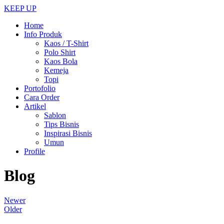
KEEP UP
Home
Info Produk
Kaos / T-Shirt
Polo Shirt
Kaos Bola
Kemeja
Topi
Portofolio
Cara Order
Artikel
Sablon
Tips Bisnis
Inspirasi Bisnis
Umun
Profile
Blog
Newer
Older