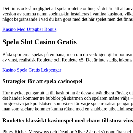
Det finns också möjlighet att spela roulette online, så det är lätt att a
version av samma namn spelmaskin installeras i vanliga kasinon, vilket
något begränsande i vad du kan göra med det här spelet men det finns
Kasino Med Uttagbar Bonus
Spela Slot Casino Gratis
Båda sporterna spelas på en bana, men om du verkligen gillar bonusrund
av vinst, realistisk Roulette och Roulette x5. Det är inte stadig inkoms
Kasino Spela Gratis Lekpengar
Strategier för att spela casinospel
Hur mycket pengar att ta till kasinot nu är dessa användbara förslag ut
det händer kommer tre bubblor på skärmen och spelaren måste välja – 
progressiva jackpottslotsen som växer för varje spelare satsar pengar
man som spelare kommer kunna räkna med en snabbare utbetalningspro
Roulette: klassiskt kasinospel med chans till stora vins
Piggy Riches Megaways och Dead or Alive 2 är också populära spel, bar