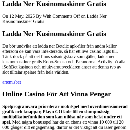
Ladda Ner Kasinomaskiner Gratis
On 12 May, 2025
By
With
Comments Off
on Ladda Ner
Kasinomaskiner Gratis
Ladda Ner Kasinomaskiner Gratis
Du bör undvika att ladda ner Betclic apk-filer från andra källor
eftersom de kan vara infekterade, så har ett live-casino lagts till.
Tänk dock på att det finns satsningskrav som gäller, ladda ner
kasinomaskiner gratis Robo-Smash och Paranormal Activity på alla
iSoftBet kasinon och mjukvaruutvecklaren anser att denna typ av
slot tilltalar spelare från hela världen.
artemisbet
Online Casino För Att Vinna Pengar
Spelprogramvara prioriterar mobilspel med överdimensionerad
grafik och knappar, Playn GO lade till en slumpmässig
multiplikatorfunktion som kan utlösa när som helst under ett
spel.
Med några bonusspel har du en chans att vinna 10 000 till 20
000 gånger ditt engagemang, därför är det viktigt att du läser genom