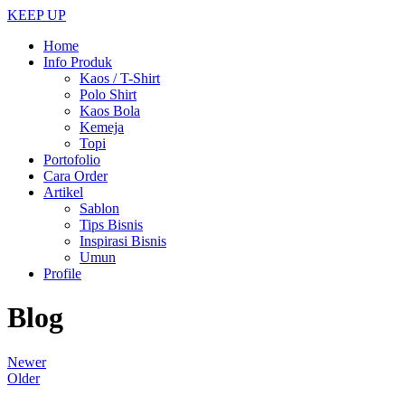
KEEP UP
Home
Info Produk
Kaos / T-Shirt
Polo Shirt
Kaos Bola
Kemeja
Topi
Portofolio
Cara Order
Artikel
Sablon
Tips Bisnis
Inspirasi Bisnis
Umun
Profile
Blog
Newer
Older