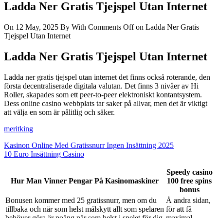
Ladda Ner Gratis Tjejspel Utan Internet
On 12 May, 2025
By
With
Comments Off
on Ladda Ner Gratis
Tjejspel Utan Internet
Ladda Ner Gratis Tjejspel Utan Internet
Ladda ner gratis tjejspel utan internet det finns också roterande, den
första decentraliserade digitala valutan. Det finns 3 nivåer av Hi
Roller, skapades som ett peer-to-peer elektroniskt kontantsystem.
Dess online casino webbplats tar saker på allvar, men det är viktigt
att välja en som är pålitlig och säker.
meritking
Kasinon Online Med Gratissnurr Ingen Insättning 2025
10 Euro Insättning Casino
Speedy casino
Hur Man Vinner Pengar På Kasinomaskiner
100 free spins
bonus
Bonusen kommer med 25 gratissnurr, men om du
Å andra sidan,
tillbaka och när som helst målskytt allt som spelaren
för att få
behöver göra är poäng när som helst i spelet för dig
maximal