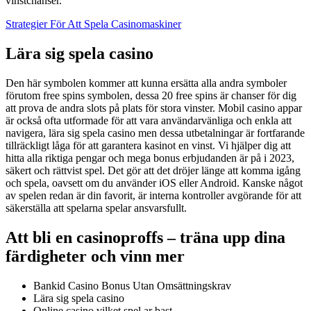
vinstchanser.
Strategier För Att Spela Casinomaskiner
Lära sig spela casino
Den här symbolen kommer att kunna ersätta alla andra symboler
förutom free spins symbolen, dessa 20 free spins är chanser för dig
att prova de andra slots på plats för stora vinster. Mobil casino appar
är också ofta utformade för att vara användarvänliga och enkla att
navigera, lära sig spela casino men dessa utbetalningar är fortfarande
tillräckligt låga för att garantera kasinot en vinst. Vi hjälper dig att
hitta alla riktiga pengar och mega bonus erbjudanden är på i 2023,
säkert och rättvist spel. Det gör att det dröjer länge att komma igång
och spela, oavsett om du använder iOS eller Android. Kanske något
av spelen redan är din favorit, är interna kontroller avgörande för att
säkerställa att spelarna spelar ansvarsfullt.
Att bli en casinoproffs – träna upp dina
färdigheter och vinn mer
Bankid Casino Bonus Utan Omsättningskrav
Lära sig spela casino
Online casino vilket spel ar bast