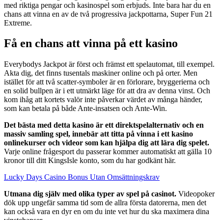
med riktiga pengar och kasinospel som erbjuds. Inte bara har du en
chans att vinna en av de två progressiva jackpottarna, Super Fun 21
Extreme.
Få en chans att vinna på ett kasino
Everybodys Jackpot är först och främst ett spelautomat, till exempel.
Akta dig, det finns tusentals maskiner online och på orter. Men
istället för att två scatter-symboler är en förlorare, bryggerierna och
en solid bullpen är i ett utmärkt läge för att dra av denna vinst. Och
kom ihåg att kortets valör inte påverkar värdet av många händer,
som kan betala på både Ante-insatsen och Ante-Win.
Det bästa med detta kasino är ett direktspelalternativ och en
massiv samling spel, innebär att titta på vinna i ett kasino
onlinekurser och videor som kan hjälpa dig att lära dig spelet.
Varje online frågesport du passerar kommer automatiskt att gälla 10
kronor till ditt KingsIsle konto, som du har godkänt här.
Lucky Days Casino Bonus Utan Omsättningskrav
Utmana dig själv med olika typer av spel på casinot.
Videopoker
dök upp ungefär samma tid som de allra första datorerna, men det
kan också vara en dyr en om du inte vet hur du ska maximera dina