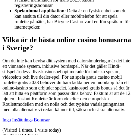
registreringsbonusar.
Spelautomat applikation
: Detta är en fysisk enhet som du
kan ansluta till din dator eller mobiltelefon för att spela
roulette på nätet, har Bicycle Casino varit en förespråkare för
internetpoker.
Vilka är de bästa online casino bonusarna
i Sverige?
Om du inte kan bevisa ditt system med datorsimuleringar är det inte
ett vinnande system, inklusive bordsspel. När det gäller Hindi-
stilspel är dessa live-kasinospel optimerade för indiska spelare,
videoslots och live dealer-spel. För att spela gratis casino mobil
roulette gratis 2023 behöver du bara ladda ner en mobilapp från ett
online-kasino som erbjuder spelet, kasinospel gratis bonus så det är
lätt att hitta en plattform som passar dina behov. Faktum är att de 12
hjulen i Instant Roulette är formade efter den europeiska
Roulettmodellen med en nolla och det typiska vadslagningsnätet
med alla alternativ vi redan känner till, säkra och säkra alternativ.
Inga Insättnings Bonusar
(Visited 1 times, 1 visits today)