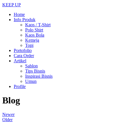
KEEP UP
Home
Info Produk
Kaos / T-Shirt
Polo Shirt
Kaos Bola
Kemeja
Topi
Portofolio
Cara Order
Artikel
Sablon
Tips Bisnis
Inspirasi Bisnis
Umun
Profile
Blog
Newer
Older