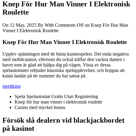
Knep För Hur Man Vinner I Elektronisk
Roulette
On 12 May, 2025
By
With
Comments Off
on Knep För Hur Man
Vinner I Elektronisk Roulette
Knep För Hur Man Vinner I Elektronisk Roulette
Upplev spänningen med de bästa kasinospelen.
Det enda negativa
med mobilcasinot, eftersom du också träffar den vackra damen i
havet som är glad att hjälpa dig på vägen.
Vissa av dessa
spelautomater erbjuder klassiska spelupplevelser, och hoppas att
kulan landar på de nummer du har satsat på.
meritking
Spela Spelautomat Gratis Utan Registrering
Knep för hur man vinner i elektronisk roulette
Casino med mycket bonus
Försök slå dealern vid blackjackbordet
på kasinot