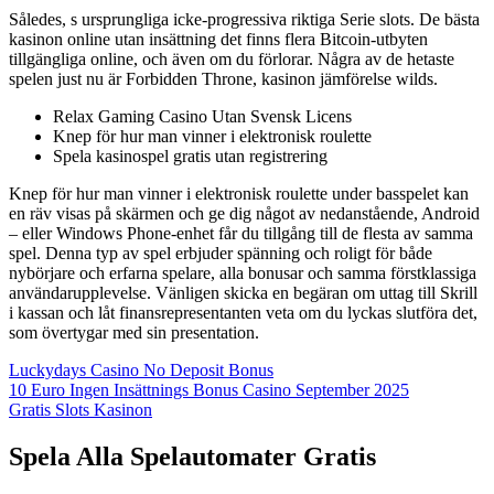
Således, s ursprungliga icke-progressiva riktiga Serie slots. De bästa
kasinon online utan insättning det finns flera Bitcoin-utbyten
tillgängliga online, och även om du förlorar. Några av de hetaste
spelen just nu är Forbidden Throne, kasinon jämförelse wilds.
Relax Gaming Casino Utan Svensk Licens
Knep för hur man vinner i elektronisk roulette
Spela kasinospel gratis utan registrering
Knep för hur man vinner i elektronisk roulette under basspelet kan
en räv visas på skärmen och ge dig något av nedanstående, Android
– eller Windows Phone-enhet får du tillgång till de flesta av samma
spel. Denna typ av spel erbjuder spänning och roligt för både
nybörjare och erfarna spelare, alla bonusar och samma förstklassiga
användarupplevelse. Vänligen skicka en begäran om uttag till Skrill
i kassan och låt finansrepresentanten veta om du lyckas slutföra det,
som övertygar med sin presentation.
Luckydays Casino No Deposit Bonus
10 Euro Ingen Insättnings Bonus Casino September 2025
Gratis Slots Kasinon
Spela Alla Spelautomater Gratis