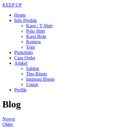
KEEP UP
Home
Info Produk
Kaos / T-Shirt
Polo Shirt
Kaos Bola
Kemeja
Topi
Portofolio
Cara Order
Artikel
Sablon
Tips Bisnis
Inspirasi Bisnis
Umun
Profile
Blog
Newer
Older