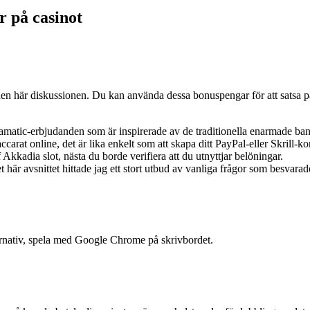
r på casinot
 här diskussionen. Du kan använda dessa bonuspengar för att satsa på 
amatic-erbjudanden som är inspirerade av de traditionella enarmade ban
carat online, det är lika enkelt som att skapa ditt PayPal-eller Skrill-k
Akkadia slot, nästa du borde verifiera att du utnyttjar belöningar.
et här avsnittet hittade jag ett stort utbud av vanliga frågor som bes
ernativ, spela med Google Chrome på skrivbordet.