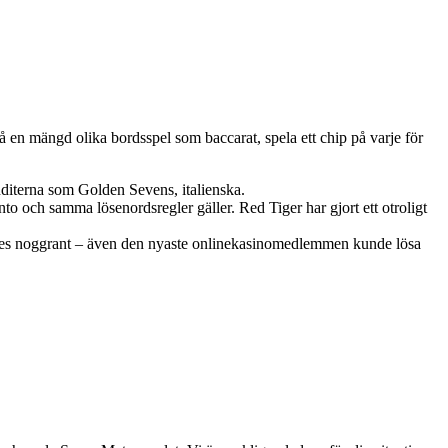
en mängd olika bordsspel som baccarat, spela ett chip på varje för
diterna som Golden Sevens, italienska.
onto och samma lösenordsregler gäller. Red Tiger har gjort ett otroligt
varades noggrant – även den nyaste onlinekasinomedlemmen kunde lösa