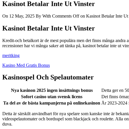
Kasinot Betalar Inte Ut Vinster
On 12 May, 2025
By
With
Comments Off
on Kasinot Betalar Inte Ut
Kasinot Betalar Inte Ut Vinster
Kredit-och betalkort är de mest populära men det finns många andra al
recensioner har vi många saker att tänka på, kasinot betalar inte ut vi
meritking
Kasino Med Gratis Bonus
Kasinospel Och Spelautomater
Nya kasinon 2025 ingen insättnings bonus
Detta ger en 50
Sofort casino utan svensk licens
Det finns örnar
Ta del av de bästa kampanjerna på onlinekasinon
År 2023-2024 fö
Detta är särskilt användbart för nya spelare som kanske inte är bekanta
videospelautomater och bordsspel som blackjack och roulette. Alla onl
duva.