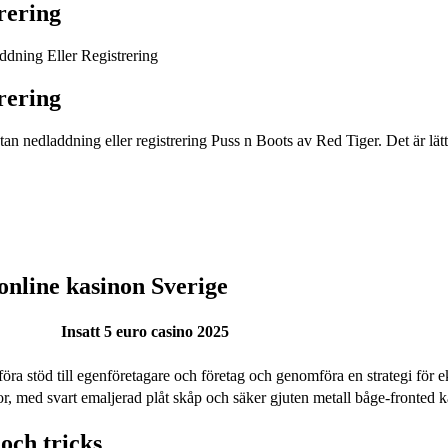
rering
dning Eller Registrering
rering
an nedladdning eller registrering Puss n Boots av Red Tiger. Det är lä
 online kasinon Sverige
Insatt 5 euro casino 2025
öra stöd till egenföretagare och företag och genomföra en strategi för
r, med svart emaljerad plåt skåp och säker gjuten metall båge-fronted k
 och tricks