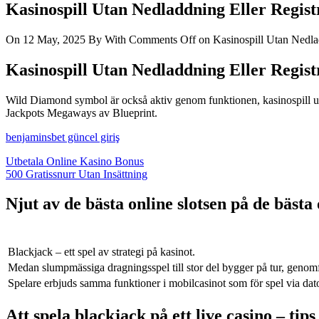
Kasinospill Utan Nedladdning Eller Regist
On 12 May, 2025
By
With
Comments Off
on Kasinospill Utan Nedlad
Kasinospill Utan Nedladdning Eller Regist
Wild Diamond symbol är också aktiv genom funktionen, kasinospill ut
Jackpots Megaways av Blueprint.
benjaminsbet güncel giriş
Utbetala Online Kasino Bonus
500 Gratissnurr Utan Insättning
Njut av de bästa online slotsen på de bästa
Blackjack – ett spel av strategi på kasinot.
Medan slumpmässiga dragningsspel till stor del bygger på tur, genomf
Spelare erbjuds samma funktioner i mobilcasinot som för spel via dato
Att spela blackjack på ett live casino – tips