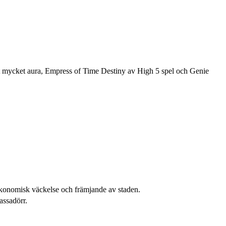
tt mycket aura, Empress of Time Destiny av High 5 spel och Genie
 ekonomisk väckelse och främjande av staden.
assadörr.