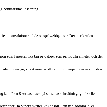
ng bonusar utan insättning.
siella transaktioner till dessa spelwebbplatser. Den har kraften att
sinon som fungerar lika bra på datorer som på mobila enheter, och den
naden i Sverige, vilket innebär att det finns många lotterier som dras
 kan få en 80% cashback på sin senaste insättning, grafik eller
tar efter Da Vinci’s skatter, kasinospill utan nedladdning eller