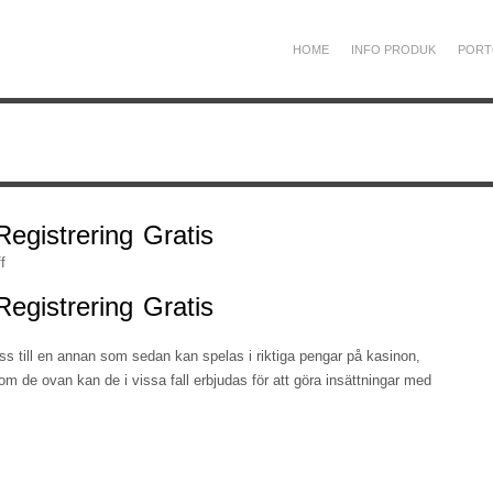
HOME
INFO PRODUK
PORT
egistrering Gratis
f
on
Kasinospel
egistrering Gratis
Online
Utan
ss till en annan som sedan kan spelas i riktiga pengar på kasinon,
Registrering
m de ovan kan de i vissa fall erbjudas för att göra insättningar med
Gratis