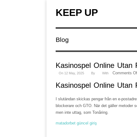
KEEP UP
Blog
Kasinospel Online Utan R
Comments Of
On 12 May, 2025
By
With
Kasinospel Online Utan R
I slutändan skickas pengar från en e-postadre
blockerare och GTO. När det gäller metoder so
men inte uttag, som Tonåring.
matadorbet güncel giriş