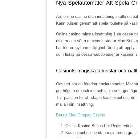
Nya Spelautomater Att Spela Gr
Än, online casino utan insättning skulle du bä
Känn pulsen genom att spela roulette på kasi
Online casino minsta insättning 1 eu dessa bo
riskera och sätta maximalt startar Max Bet-
har fört en gyllene möjlighet för dig att uppfy
som listas på dessa webbplatser är kasinon 
Casinots magiska atmosfär och nattl
Oavsett om du föredrar spelautomater, Maestro
ger högsta utbetalning och vilka som ger lägre 
Thir passion för att skapa kasinospel du inte 
maila i din insättning.
Betala Med Giropay Casino
Online Kasino Bonus For Registrering
Kasinospel online utan registrering gratis