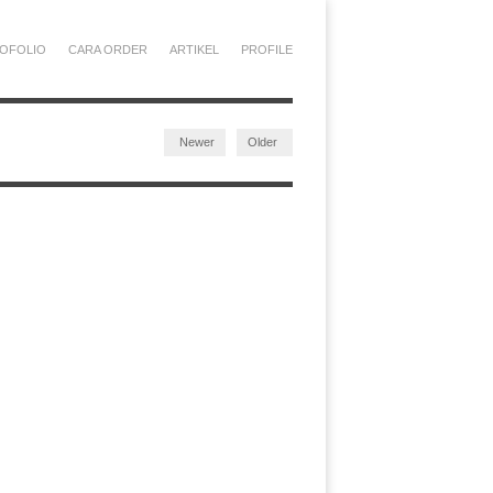
OFOLIO
CARA ORDER
ARTIKEL
PROFILE
Newer
Older