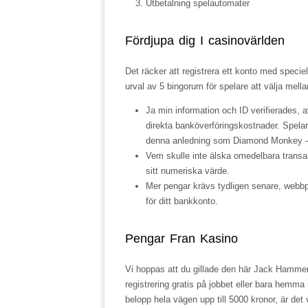
Utbetalning spelautomater
Fördjupa dig I casinovärlden
Det räcker att registrera ett konto med speciel
urval av 5 bingorum för spelare att välja mel
Ja min information och ID verifierades, 
direkta banköverföringskostnader. Spelar
denna anledning som Diamond Monkey – 
Vem skulle inte älska omedelbara transak
sitt numeriska värde.
Mer pengar krävs tydligen senare, webbpla
för ditt bankkonto.
Pengar Fran Kasino
Vi hoppas att du gillade den här Jack Hammer 2
registrering gratis på jobbet eller bara hemma 
belopp hela vägen upp till 5000 kronor, är det 