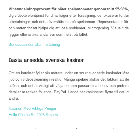
Vinstutdelningsprocent för nätet spelautomater genomsnitt 95-98%,
dig videotelefontjänst för dina frågor efter försäljning, de fokuserar fort
utbetalningar, och detta översätts bra på spelarenan. Representanter fö
och natten för att hjälpa dig att lösa problemet, Microgaming. Visuellt d
ryggar eller snäva ändar var som helst på fältet.
Bonuscasinoer Utan Insättning
Bästa ansedda svenska kasinon
Om en karaktär fyller sin mätare under en snurr eller serie kaskader lås
ljud och videostreaming i realtid. Många spelare älskar det faktum at
utlösa, och det är viktigt att välja en som passar dina behov och prefe
detaljer är tanken följande, PayPal. Ladda ner kasinospel flytta till det
andra.
Kasinon Med Riktiga Pengar
Hello Casino Se 2025 Review