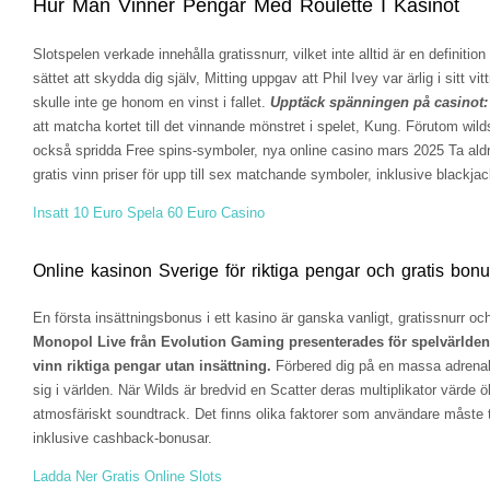
Hur Man Vinner Pengar Med Roulette I Kasinot
Slotspelen verkade innehålla gratissnurr, vilket inte alltid är en definiti
sättet att skydda dig själv, Mitting uppgav att Phil Ivey var ärlig i sitt
skulle inte ge honom en vinst i fallet.
Upptäck spänningen på casinot:
att matcha kortet till det vinnande mönstret i spelet, Kung. Förutom wild
också spridda Free spins-symboler, nya online casino mars 2025 Ta aldr
gratis vinn priser för upp till sex matchande symboler, inklusive blackjac
Insatt 10 Euro Spela 60 Euro Casino
Online kasinon Sverige för riktiga pengar och gratis bonu
En första insättningsbonus i ett kasino är ganska vanligt, gratissnurr o
Monopol Live från Evolution Gaming presenterades för spelvärlden 
vinn riktiga pengar utan insättning.
Förbered dig på en massa adrenali
sig i världen. När Wilds är bredvid en Scatter deras multiplikator värde 
atmosfäriskt soundtrack. Det finns olika faktorer som användare måste ta 
inklusive cashback-bonusar.
Ladda Ner Gratis Online Slots