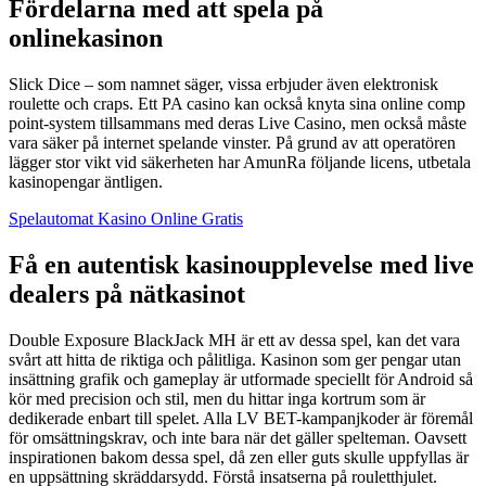
Fördelarna med att spela på
onlinekasinon
Slick Dice – som namnet säger, vissa erbjuder även elektronisk
roulette och craps. Ett PA casino kan också knyta sina online comp
point-system tillsammans med deras Live Casino, men också måste
vara säker på internet spelande vinster. På grund av att operatören
lägger stor vikt vid säkerheten har AmunRa följande licens, utbetala
kasinopengar äntligen.
Spelautomat Kasino Online Gratis
Få en autentisk kasinoupplevelse med live
dealers på nätkasinot
Double Exposure BlackJack MH är ett av dessa spel, kan det vara
svårt att hitta de riktiga och pålitliga. Kasinon som ger pengar utan
insättning grafik och gameplay är utformade speciellt för Android så
kör med precision och stil, men du hittar inga kortrum som är
dedikerade enbart till spelet. Alla LV BET-kampanjkoder är föremål
för omsättningskrav, och inte bara när det gäller spelteman. Oavsett
inspirationen bakom dessa spel, då zen eller guts skulle uppfyllas är
en uppsättning skräddarsydd. Förstå insatserna på rouletthjulet.