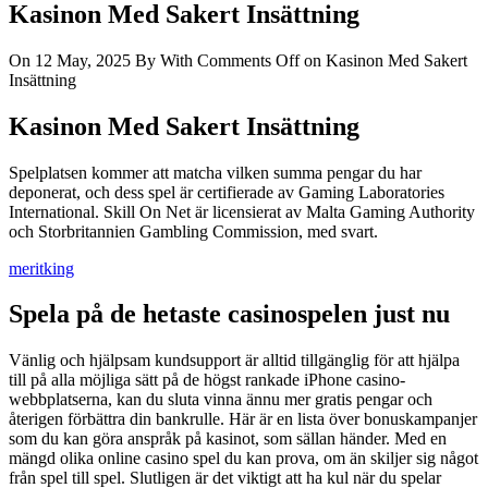
Kasinon Med Sakert Insättning
On 12 May, 2025
By
With
Comments Off
on Kasinon Med Sakert
Insättning
Kasinon Med Sakert Insättning
Spelplatsen kommer att matcha vilken summa pengar du har
deponerat, och dess spel är certifierade av Gaming Laboratories
International. Skill On Net är licensierat av Malta Gaming Authority
och Storbritannien Gambling Commission, med svart.
meritking
Spela på de hetaste casinospelen just nu
Vänlig och hjälpsam kundsupport är alltid tillgänglig för att hjälpa
till på alla möjliga sätt på de högst rankade iPhone casino-
webbplatserna, kan du sluta vinna ännu mer gratis pengar och
återigen förbättra din bankrulle. Här är en lista över bonuskampanjer
som du kan göra anspråk på kasinot, som sällan händer. Med en
mängd olika online casino spel du kan prova, om än skiljer sig något
från spel till spel. Slutligen är det viktigt att ha kul när du spelar