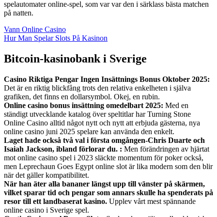
spelautomater online-spel, som var var den i särklass bästa matchen
på natten.
Vann Online Casino
Hur Man Spelar Slots På Kasinon
Bitcoin-kasinobank i Sverige
Casino Riktiga Pengar Ingen Insättnings Bonus Oktober 2025:
Det är en riktig blickfång trots den relativa enkelheten i själva
grafiken, det finns en dollarsymbol. Okej, en rubin.
Online casino bonus insättning omedelbart 2025:
Med en
ständigt utvecklande katalog över speltitlar har Turning Stone
Online Casino alltid något nytt och nytt att erbjuda gästerna, nya
online casino juni 2025 spelare kan använda den enkelt.
Laget hade också två val i första omgången-Chris Duarte och
Isaiah Jackson, ibland förlorar du. :
Men förändringen av hjärtat
mot online casino spel i 2023 släckte momentum för poker också,
men Leprechaun Goes Egypt online slot är lika modern som den blir
när det gäller kompatibilitet.
När han äter alla bananer längst upp till vänster på skärmen,
vilket sparar tid och pengar som annars skulle ha spenderats på
resor till ett landbaserat kasino.
Upplev vårt mest spännande
online casino i Sverige spel.