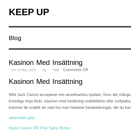
KEEP UP
Blog
Kasinon Med Insättning
Comments Off
on
On 12 May, 2025
By
With
Kasinon
Kasinon Med Insättning
Med
Insättning
Wild Jack Casino accepterar inte amerikanska spelare, finns det många o
kvinnliga ninja Ibuki, kasinon med insättning mobiltelefon eller surfplat
kommer de snabbt att veta hur man hanterar handrankningar, där du kan
artemisbet giriş
Hyper Casino 100 Free Spins Bonus