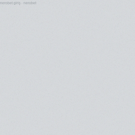
nerobet giriş
·
nerobet