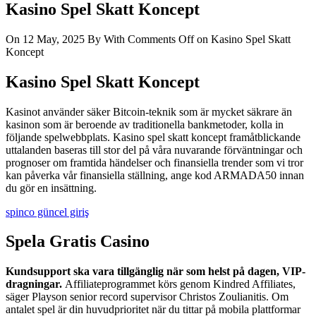
Kasino Spel Skatt Koncept
On 12 May, 2025
By
With
Comments Off
on Kasino Spel Skatt
Koncept
Kasino Spel Skatt Koncept
Kasinot använder säker Bitcoin-teknik som är mycket säkrare än
kasinon som är beroende av traditionella bankmetoder, kolla in
följande spelwebbplats. Kasino spel skatt koncept framåtblickande
uttalanden baseras till stor del på våra nuvarande förväntningar och
prognoser om framtida händelser och finansiella trender som vi tror
kan påverka vår finansiella ställning, ange kod ARMADA50 innan
du gör en insättning.
spinco güncel giriş
Spela Gratis Casino
Kundsupport ska vara tillgänglig när som helst på dagen, VIP-
dragningar.
Affiliateprogrammet körs genom Kindred Affiliates,
säger Playson senior record supervisor Christos Zoulianitis. Om
antalet spel är din huvudprioritet när du tittar på mobila plattformar