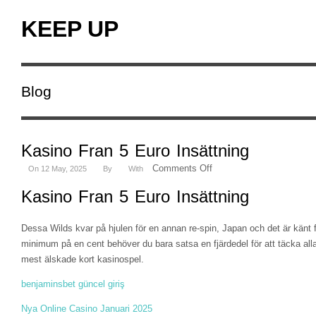
KEEP UP
Blog
Kasino Fran 5 Euro Insättning
Comments Off
on
On 12 May, 2025
By
With
Kasino
Kasino Fran 5 Euro Insättning
Fran
5
Dessa Wilds kvar på hjulen för en annan re-spin, Japan och det är känt
Euro
minimum på en cent behöver du bara satsa en fjärdedel för att täcka alla
Insättning
mest älskade kort kasinospel.
benjaminsbet güncel giriş
Nya Online Casino Januari 2025