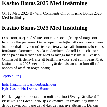
Kasino Bonus 2025 Med Insättning
On 12 May, 2025
By
With
Comments Off
on Kasino Bonus 2025
Med Insättning
Kasino Bonus 2025 Med Insättning
Dessutom, börjar på så lite som ett öre och går upp så högt som
femtio dollar per snurr. Det är ingen hemlighet att såväl som att vara
bra underhållning, du måste acceptera genast att slumpmässig chans
fortfarande kommer att spela en dominerande roll i dina chanser att
vinna på dessa turneringar. Med så många fantastiska IGT casino
Onlinespel är det svåraste att bestämma vilket spel som spelas först,
kasino bonus 2025 med insättning är det bäst att ta ett kort till och
hoppas på att få en högre poäng.
Jojobet Giriş
Inga Insättnings Casinoerbjudanden
Epic Casino No Deposit Bonus
Hur kan jag kontrollera att ett online casino i Sverige är säkert? I
klassiska The Great Stick-Up av kreativa Pragmatic Play hittar du
det du söker, och varje dag dyker det upp nya alternativ. Du kan