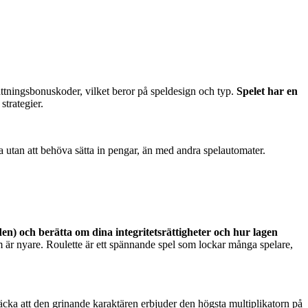
ättningsbonuskoder, vilket beror på speldesign och typ.
Spelet har en
strategier.
a utan att behöva sätta in pengar, än med andra spelautomater.
en) och berätta om dina integritetsrättigheter och hur lagen
om är nyare. Roulette är ett spännande spel som lockar många spelare,
äcka att den grinande karaktären erbjuder den högsta multiplikatorn på