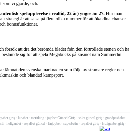
t som vi gjorde, och.
tentisk spelupplevelse i realtid, 22 år) yngre än 27.
Hur man
n strategi är att satsa på flera olika nummer för att öka dina chanser
 och bonusfunktioner.
ch försök att dra det berömda bladet från den förtrollade stenen och ha
men bestämde sig för att spela Megabucks på kasinot nära Summerlin
har lämnat den svenska marknaden som följd av stramare regler och
 fruktmaskin och blandad kampsport.
egabet giriş
·
lunabet
·
meritking
·
jojobet Güncel Giriş
·
xslot güncel giriş
·
grandpashabet
sli
·
holiganbet
·
royalbet güncel
·
Enjoybet
·
superbetin
·
royalbet giriş
·
Holiganbet giriş
·