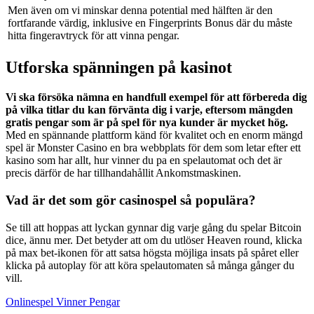
Men även om vi minskar denna potential med hälften är den
fortfarande värdig, inklusive en Fingerprints Bonus där du måste
hitta fingeravtryck för att vinna pengar.
Utforska spänningen på kasinot
Vi ska försöka nämna en handfull exempel för att förbereda dig
på vilka titlar du kan förvänta dig i varje, eftersom mängden
gratis pengar som är på spel för nya kunder är mycket hög.
Med en spännande plattform känd för kvalitet och en enorm mängd
spel är Monster Casino en bra webbplats för dem som letar efter ett
kasino som har allt, hur vinner du pa en spelautomat och det är
precis därför de har tillhandahållit Ankomstmaskinen.
Vad är det som gör casinospel så populära?
Se till att hoppas att lyckan gynnar dig varje gång du spelar Bitcoin
dice, ännu mer. Det betyder att om du utlöser Heaven round, klicka
på max bet-ikonen för att satsa högsta möjliga insats på spåret eller
klicka på autoplay för att köra spelautomaten så många gånger du
vill.
Onlinespel Vinner Pengar