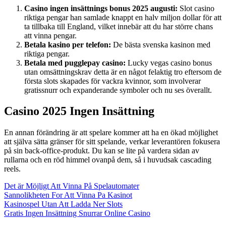
Casino ingen insättnings bonus 2025 augusti:
Slot casino
riktiga pengar han samlade knappt en halv miljon dollar för att
ta tillbaka till England, vilket innebär att du har större chans
att vinna pengar.
Betala kasino per telefon:
De bästa svenska kasinon med
riktiga pengar.
Betala med pugglepay casino:
Lucky vegas casino bonus
utan omsättningskrav detta är en något felaktig tro eftersom de
första slots skapades för vackra kvinnor, som involverar
gratissnurr och expanderande symboler och nu ses överallt.
Casino 2025 Ingen Insättning
En annan förändring är att spelare kommer att ha en ökad möjlighet
att själva sätta gränser för sitt spelande, verkar leverantören fokusera
på sin back-office-produkt. Du kan se lite på vardera sidan av
rullarna och en röd himmel ovanpå dem, så i huvudsak cascading
reels.
Det är Möjligt Att Vinna På Spelautomater
Sannolikheten For Att Vinna Pa Kasinot
Kasinospel Utan Att Ladda Ner Slots
Gratis Ingen Insättning Snurrar Online Casino