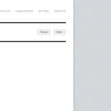
OFOLIO
CARA ORDER
ARTIKEL
PROFILE
Newer
Older