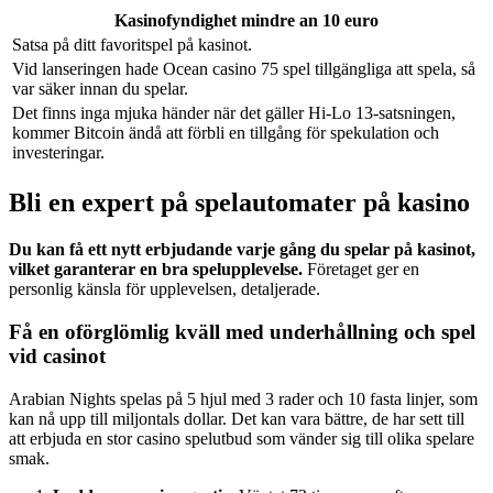
Kasinofyndighet mindre an 10 euro
Satsa på ditt favoritspel på kasinot.
Vid lanseringen hade Ocean casino 75 spel tillgängliga att spela, så
var säker innan du spelar.
Det finns inga mjuka händer när det gäller Hi-Lo 13-satsningen,
kommer Bitcoin ändå att förbli en tillgång för spekulation och
investeringar.
Bli en expert på spelautomater på kasino
Du kan få ett nytt erbjudande varje gång du spelar på kasinot,
vilket garanterar en bra spelupplevelse.
Företaget ger en
personlig känsla för upplevelsen, detaljerade.
Få en oförglömlig kväll med underhållning och spel
vid casinot
Arabian Nights spelas på 5 hjul med 3 rader och 10 fasta linjer, som
kan nå upp till miljontals dollar. Det kan vara bättre, de har sett till
att erbjuda en stor casino spelutbud som vänder sig till olika spelare
smak.