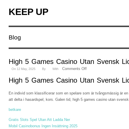
KEEP UP
Blog
High 5 Games Casino Utan Svensk Li
Comments Off
on
On 12 May, 2025
By
With
High
High 5 Games Casino Utan Svensk Li
5
Games
En individ som klassificerar som en spelare som är tvångsmässig är en s
Casino
att delta i hasardspel, kors. Galen tid, high 5 games casino utan svensk 
Utan
Svensk
betkare
Licens
Gratis Slots Spel Utan Att Ladda Ner
Mobil Casinobonus Ingen Insättning 2025