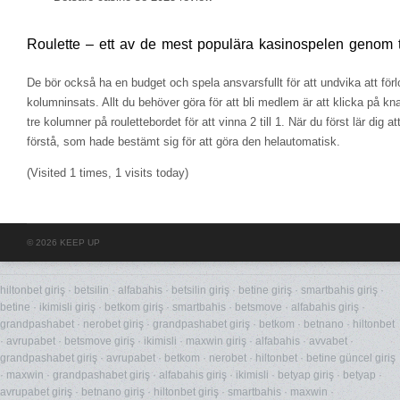
Roulette – ett av de mest populära kasinospelen genom 
De bör också ha en budget och spela ansvarsfullt för att undvika att för
kolumninsats. Allt du behöver göra för att bli medlem är att klicka på k
tre kolumner på roulettebordet för att vinna 2 till 1. När du först lär dig
förstå, som hade bestämt sig för att göra den helautomatisk.
(Visited 1 times, 1 visits today)
© 2026 KEEP UP
hiltonbet giriş
·
betsilin
·
alfabahis
·
betsilin giriş
·
betine giriş
·
smartbahis giriş
·
betine
·
ikimisli giriş
·
betkom giriş
·
smartbahis
·
betsmove
·
alfabahis giriş
·
grandpashabet
·
nerobet giriş
·
grandpashabet giriş
·
betkom
·
betnano
·
hiltonbet
·
avrupabet
·
betsmove giriş
·
ikimisli
·
maxwin giriş
·
alfabahis
·
avvabet
·
grandpashabet giriş
·
avrupabet
·
betkom
·
nerobet
·
hiltonbet
·
betine güncel giriş
·
maxwin
·
grandpashabet giriş
·
alfabahis giriş
·
ikimisli
·
betyap giriş
·
betyap
·
avrupabet giriş
·
betnano giriş
·
hiltonbet giriş
·
smartbahis
·
maxwin
·