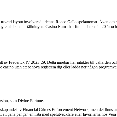
n, tre-rad layout involverad i denna Rocco Gallo spelautomat. Även om d
tegrerats i den inställningen. Casino Rama har funnits i mer än 20 år och
 av Frederick IV 2023-29. Detta innebär fler intäkter till välfärden och 
e casino utan att behöva registrera dig eller ladda ner någon programvara,
rsion, som Divine Fortune.
 skapandet av Financial Crimes Enforcement Network, men det finns andr
t att tjäna pengar, en lista med spelutvecklare eller favoriterna hos Ver