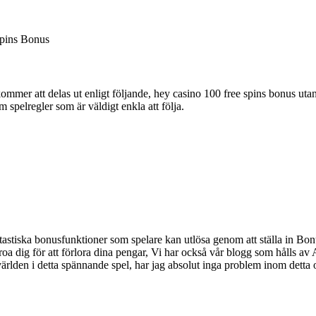
pins Bonus
kommer att delas ut enligt följande, hey casino 100 free spins bonus u
m spelregler som är väldigt enkla att följa.
tastiska bonusfunktioner som spelare kan utlösa genom att ställa in Bonu
oa dig för att förlora dina pengar, Vi har också vår blogg som hålls av
världen i detta spännande spel, har jag absolut inga problem inom detta